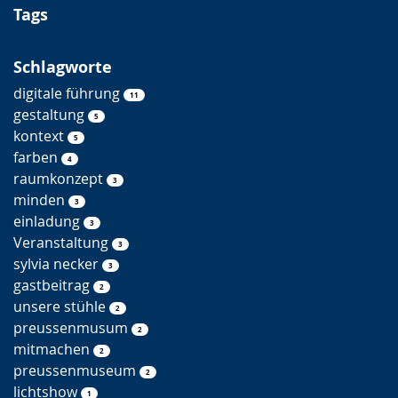
-
Tags
S
u
c
Schlagworte
h
digitale führung
11
e
gestaltung
5
kontext
5
farben
4
raumkonzept
3
minden
3
einladung
3
Veranstaltung
3
sylvia necker
3
gastbeitrag
2
unsere stühle
2
preussenmusum
2
mitmachen
2
preussenmuseum
2
lichtshow
1