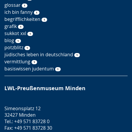
glossar
1
ich bin fanny
1
begrifflichkeiten
1
grafik
1
sukkot xxl
1
blog
1
potzblitz
1
jüdisches leben in deutschland
1
vermittlung
1
basiswissen judentum
1
LWL-Preußenmuseum Minden
Simeonsplatz 12
32427 Minden
Tel.: +49 571 83728 0
Fax: +49 571 83728 30