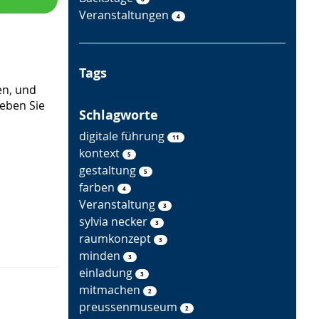
o
Veranstaltungen
4
r
t
-
Tags
S
en, und
u
eben Sie
c
Schlagworte
h
digitale führung
11
e
kontext
5
gestaltung
5
farben
4
Veranstaltung
3
sylvia necker
3
raumkonzept
3
minden
3
einladung
3
mitmachen
2
preussenmuseum
2