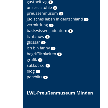
gastbeitrag
2
unsere stühle
2
preussenmusum
2
jüdisches leben in deutschland
1
vermittlung
1
basiswissen judentum
1
lichtshow
1
glossar
1
ich bin fanny
1
begrifflichkeiten
1
grafik
1
sukkot xxl
1
blog
1
potzblitz
1
LWL-Preußenmuseum Minden